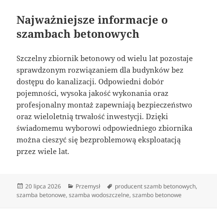
Najważniejsze informacje o
szambach betonowych
Szczelny zbiornik betonowy od wielu lat pozostaje
sprawdzonym rozwiązaniem dla budynków bez
dostępu do kanalizacji. Odpowiedni dobór
pojemności, wysoka jakość wykonania oraz
profesjonalny montaż zapewniają bezpieczeństwo
oraz wieloletnią trwałość inwestycji. Dzięki
świadomemu wyborowi odpowiedniego zbiornika
można cieszyć się bezproblemową eksploatacją
przez wiele lat.
Data
Kategorie
Tagi
20 lipca 2026
Przemysł
producent szamb betonowych
,
publikacji
szamba betonowe
,
szamba wodoszczelne
,
szambo betonowe