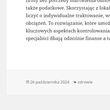
firmy bez potrzeby martwienia odno
także podatkowe. Skorzystając z loka
liczyć o indywidualne traktowanie, w
obciążeń. To rozwiązanie, które umoż
kluczowych aspektach kontrolowania 
specjaliści dbają odnośnie finanse a 
Data
Kategorie
26 października 2024
zdrowie
publikacji